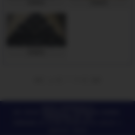
新城铅板
新城铅板
新城铅板
1
首页
上一页
下一页
尾页
版权所有 © 新城防辐射铅板公司
提供：
新城 钡砂
,
新城医用防护铅门
,
新城防辐射铅板
,
新城硫酸钡
,
新城防辐射硫酸钡
地址：新城
长期提供：
桃城硫酸钡砂,桃城医用防护铅门,桃城硫酸钡,桃城防辐射铅板,桃城防
新城网站地图
|
XML
|
热门城市
|
城市地图
|
城市XML
|
在线人数：65
辐射硫酸钡
抚顺硫酸钡砂,抚顺医用防护铅门,抚顺硫酸钡,抚顺防辐射铅板,抚顺防
技术支持：
博达科技
辐射硫酸钡
漠河硫酸钡砂,漠河医用防护铅门,漠河硫酸钡,漠河防辐射铅板,漠河防