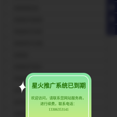
新城防辐射铅板
新城核医学通风橱
新城核医学注射窗
新城核医学垃圾桶
新城铅箱
新城核医学活度计
新城核素分装仪
星火推广系统已到期
新城L型防护屏
欢迎访问，请联系您网站服务商，
新城升降注射防护车
进行续费，联系电话：
13306353141
新城转运防护盒