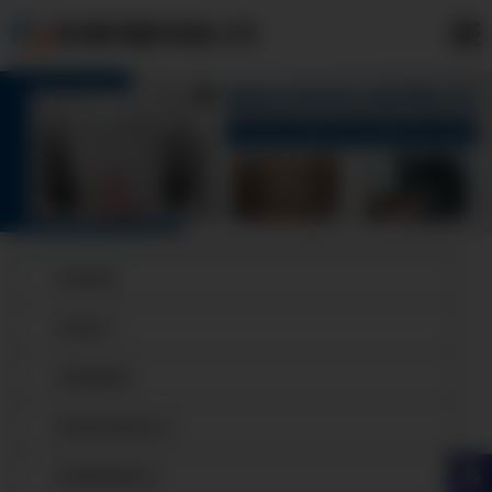
新城防辐射铅板公司
新城铅板
新城铅门
新城硫酸钡
新城电动推拉铅门
新城防辐射铅门